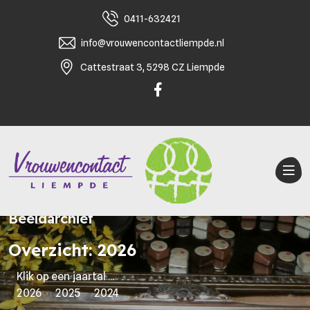
0411-632421
info@vrouwencontactliempde.nl
Cattestraat 3, 5298 CZ Liempde
Beeldarchief
Overzicht: 2026
Klik op een jaartal ...
2026
2025
2024