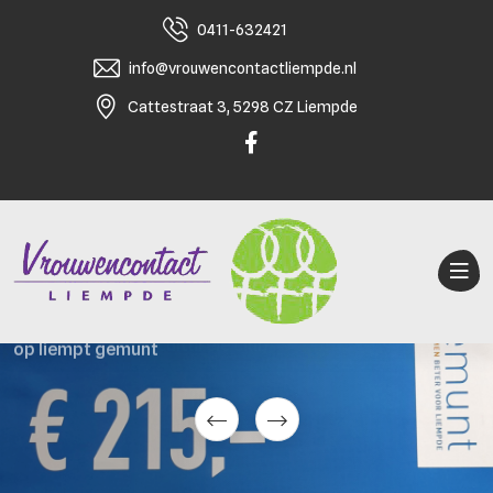
0411-632421
info@vrouwencontactliempde.nl
Cattestraat 3, 5298 CZ Liempde
op liempt gemunt