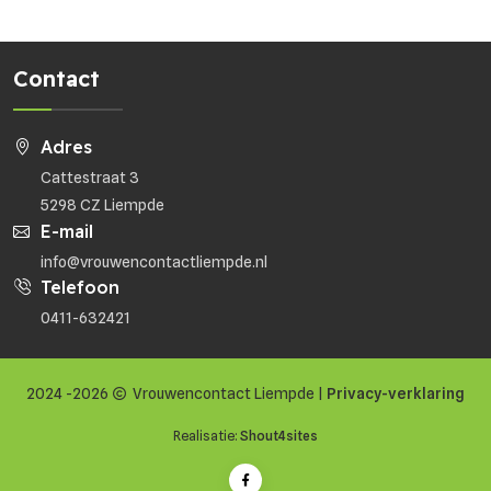
Contact
Adres
Cattestraat 3
5298 CZ Liempde
E-mail
info@vrouwencontactliempde.nl
Telefoon
0411-632421
2024 -2026
Vrouwencontact Liempde |
Privacy-verklaring
Realisatie:
Shout4sites